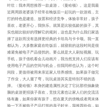
叶壮：我本周想推荐一款桌游，《曼哈顿》。这是我最
近两周跟老婆孩子经常在晚饭后一起玩的一款游戏，主
打的特色是建造、放置和经济竞争，体验非常好，孩子
喜欢，老婆开心，我快乐。就算是比较低龄的孩子，其
实也能比较好的理解它的规则，这也是为什么我们家选
择了这款而没有选择更经典的卡坦岛与卡卡颂。我一直
都认为，大多数家庭在吃饭后，就寝前的这段时间是很
难避免被电子产品侵扰的。要么就是大人刷短视频、玩
手机，孩子借机看会儿动画片，我当然支持人们应该有
使用电子产品的空间与机会，但我同样也认为，这个时
间段，更值得被用来亲近家人培养感情。如果孩子做完
了作业，大人遛了弯，玩玩桌游其实是特别不错的选
择。《曼哈顿》本身的建造属性决定了它比那些抽象烧
脑的桌游更招孩子喜欢，竞技元素也让家人们的交流活
络有趣，如果你家有孩子，想在夏天的傍晚或者周末体
验一下不被电子产品打扰的亲子时光，我推荐给你，如