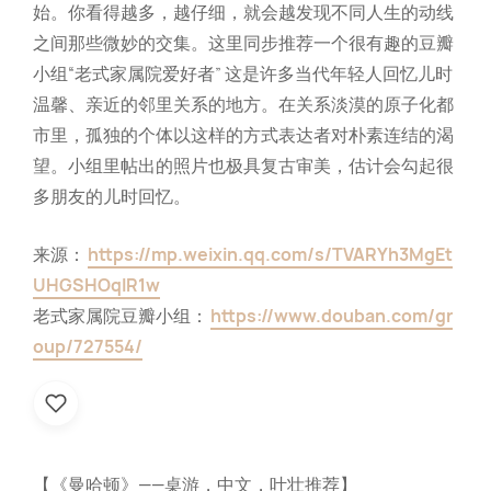
始。你看得越多，越仔细，就会越发现不同人生的动线
之间那些微妙的交集。这里同步推荐一个很有趣的豆瓣
小组“老式家属院爱好者” 这是许多当代年轻人回忆儿时
温馨、亲近的邻里关系的地方。在关系淡漠的原子化都
市里，孤独的个体以这样的方式表达者对朴素连结的渴
望。小组里帖出的照片也极具复古审美，估计会勾起很
多朋友的儿时回忆。
来源：
https://mp.weixin.qq.com/s/TVARYh3MgEt
UHGSHOqlR1w
老式家属院豆瓣小组：
https://www.douban.com/gr
oup/727554/
【《曼哈顿》——桌游，中文，叶壮推荐】