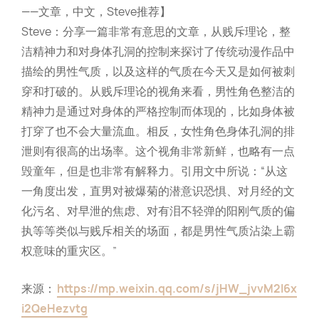
——文章，中文，Steve推荐】
Steve：分享一篇非常有意思的文章，从贱斥理论，整
洁精神力和对身体孔洞的控制来探讨了传统动漫作品中
描绘的男性气质，以及这样的气质在今天又是如何被刺
穿和打破的。从贱斥理论的视角来看，男性角色整洁的
精神力是通过对身体的严格控制而体现的，比如身体被
打穿了也不会大量流血。相反，女性角色身体孔洞的排
泄则有很高的出场率。这个视角非常新鲜，也略有一点
毁童年，但是也非常有解释力。引用文中所说：“从这
一角度出发，直男对被爆菊的潜意识恐惧、对月经的文
化污名、对早泄的焦虑、对有泪不轻弹的阳刚气质的偏
执等等类似与贱斥相关的场面，都是男性气质沾染上霸
权意味的重灾区。”
来源：
https://mp.weixin.qq.com/s/jHW_jvvM2I6x
i2QeHezvtg