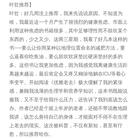
叶壮推荐】
叶壮：好几周没上推荐，我来先说说原因。不知道为
啥，我最近这一个月产生了很强烈的健康焦虑。市面上
利用这种焦虑的书籍很多，其中足够理性而不鼓吹某个
东西的，少之又少。这两三星期，我看了好几本这样的
书——要么让你用某种以地理位置命名的减肥方法，要
么逼着你吃鱼油，要么鼓吹软床垫比硬床垫好的多的
多。这些书让我更加焦虑，因为我感觉我离健康生活距
离越来越远，最后肯定会又疼又糊涂地躺在ICU等着心
率变平。开始阅读《优雅老去》极大缓解了我的紧张
感，兼顾我浅薄的生理学和营养学知识，这本书既能说
服我，又不至于给我什么压力，还告诉了我到底该怎么
办。作者已经是个挺上年岁的老者，还能不带说教地跟
我讲，该怎么善待自己的身体，才能面对不得不在生理
上老去的现实。这次被科普，不仅有新知，甚至有疗
愈，所以推荐给你。