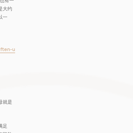
里也有一
是大约
以一
ften-u
母就是
满足