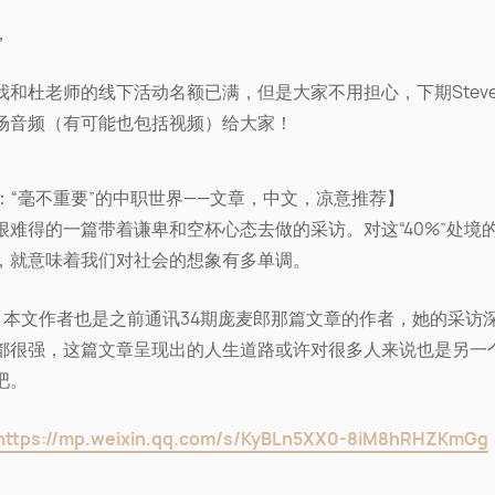
，
我和杜老师的线下活动名额已满，但是大家不用担心，下期Stev
场音频（有可能也包括视频）给大家！
%：“毫不重要”的中职世界——文章，中文，凉意推荐】
很难得的一篇带着谦卑和空杯心态去做的采访。对这“40%”处境
，就意味着我们对社会的想象有多单调。
ve：本文作者也是之前通讯34期庞麦郎那篇文章的作者，她的采访
都很强，这篇文章呈现出的人生道路或许对很多人来说也是另一
吧。
https://mp.weixin.qq.com/s/KyBLn5XX0-8iM8hRHZKmGg