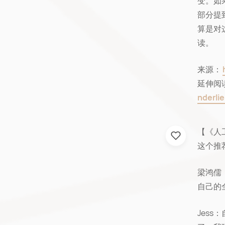
变。如
部分提
算是对
读。
来源：
延伸阅
nderli
【《人
这个推
梁鸿儒
自己的
Jes