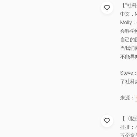
【“社
中文，M
Mol
会科学
自己的
当我们
不能导
Ste
了社科
来源：
【《悲
排排：本
五个章