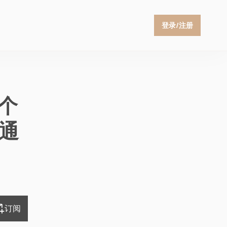
登录/注册
个
周通
订阅