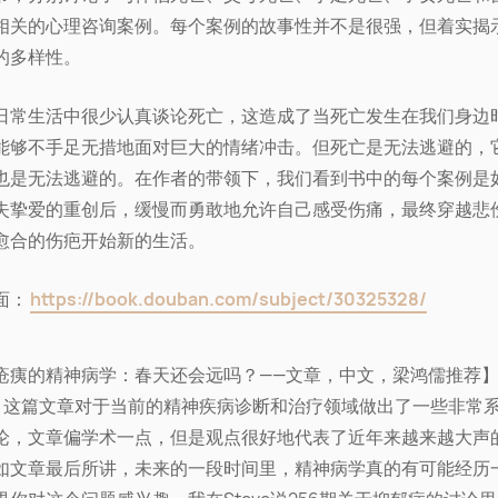
相关的心理咨询案例。每个案例的故事性并不是很强，但着实揭
的多样性。
日常生活中很少认真谈论死亡，这造成了当死亡发生在我们身边
能够不手足无措地面对巨大的情绪冲击。但死亡是无法逃避的，
也是无法逃避的。在作者的带领下，我们看到书中的每个案例是
失挚爱的重创后，缓慢而勇敢地允许自己感受伤痛，最终穿越悲
愈合的伤疤开始新的生活。
面：
https://book.douban.com/subject/30325328/
疮痍的精神病学：春天还会远吗？——文章，中文，梁鸿儒推荐
ve：这篇文章对于当前的精神疾病诊断和治疗领域做出了一些非常
论，文章偏学术一点，但是观点很好地代表了近年来越来越大声
如文章最后所讲，未来的一段时间里，精神病学真的有可能经历