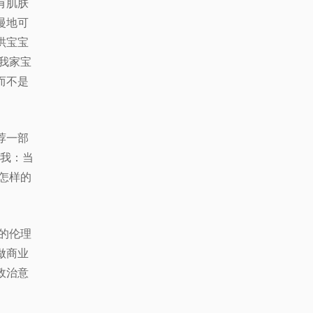
有肌肤
慢地可
哄宝宝
但我家宝
而不是
荐一部
撼我：当
怎样的
子的伦理
做商业
政治意