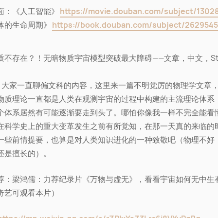
面：《人工智能》
https://movie.douban.com/subject/1302
体的生命周期》
https://book.douban.com/subject/262954
质不存在？！无暗物质宇宙模型突破最大障碍——文章，中文，Ste
ve：大家一直聊偏文科的内容，这里来一篇不明觉厉的物理学文章
物质理论一直都是人类在观测宇宙的过程中构建的主流理论体系
个体系居然有可能逐渐要走到头了。哪怕你像我一样不完全能看
在科学史上的重大变革发生之前有所觉知，在那一天真的来临的
一些前情提要，也算是对人类知识进化的一种致敬吧（物理不好
还是擅长的）。
荐：梁鸿儒：力荐纪录片《万物与虚无》，看看宇宙如何无中生
奇艺可观看本片）