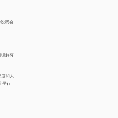
e说我会
的理解有
深度和人
个平行