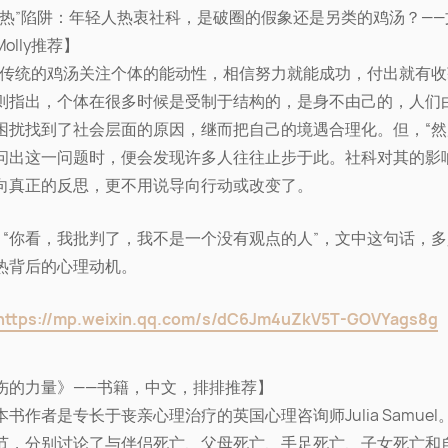
科热”陷阱：年轻人热衷社科，是破圈的假象还是另类的鸡汤？——
olly推荐】
ly：传统的鸡汤关注个体的能动性，相信努力就能成功，付出就有
则指出，个体在很多时候是受制于结构的，是身不由己的，人们
困扰找到了社会层面的原因，继而把自己的境遇合理化。但，“然
问出这一问题时，便会发现许多人往往止步于此。社科对其的影
向真正的反思，更不用说导向行动或改变了。
ve：“你看，我批判了，我不是一个没有观点的人”，文中这句话，
热背后的心理动机。
https://mp.weixin.qq.com/s/dC6Jm4uZkV5T-GOVYags8g
伤的力量》——书籍，中文，排排推荐】
书作者是专长于丧亲心理治疗的英国心理咨询师Julia Samuel
节，分别讨论了与伴侣死亡、父母死亡、手足死亡、子女死亡和