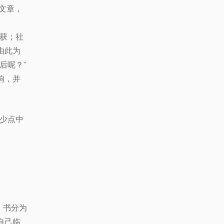
文章，
收获；社
由此为
后呢？”
响，并
多少点中
。书分为
自己临