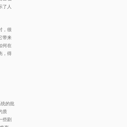
示了人
时，很
它带来
如何在
伤，得
】
系统的批
的质
一些剧