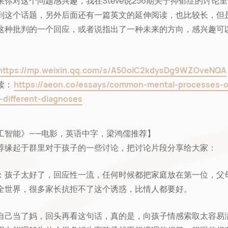
果你对这个问题感兴趣，我在Steve说256期关于抑郁症的讨论
到这个话题，另外后面还有一篇英文的延伸阅读，也比较长，但
这种批判的一个回应，或者说指出了一种未来的方向，感兴趣可
https://mp.weixin.qq.com/s/A50oiC2kdysDg9WZOveNQA
读：
https://aeon.co/essays/common-mental-processes-o
e-different-diagnoses
工智能》——电影，英语中字，梁鸿儒推荐】
荐缘起于群里对于孩子的一些讨论，把讨论片段分享给大家：
：孩子太好了，回应性一流，任何时候都把家庭放在第一位，父
全世界，很多家长抗拒不了这个诱惑，比情人都要好。
s：自己当了妈，回头再看这句话，真的是，向孩子情感索取太容易