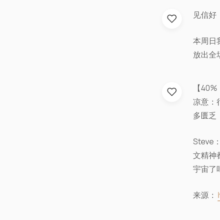
见信好
本周日
放出全
【40
凉意：
多匮乏
Ste
文精神
宇宙了
来源：