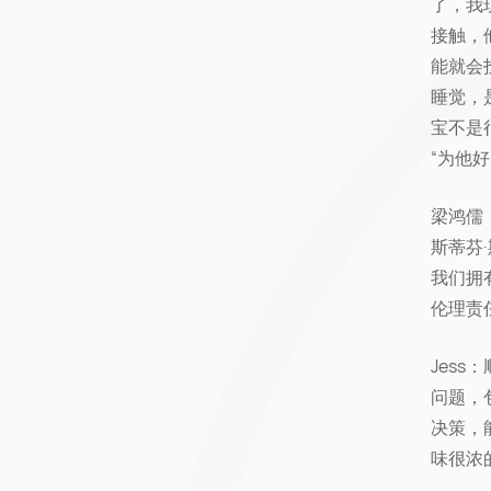
了，我
接触，
能就会
睡觉，是
宝不是
“为他好
梁鸿儒
斯蒂芬
我们拥
伦理责
Jes
问题，
决策，
味很浓