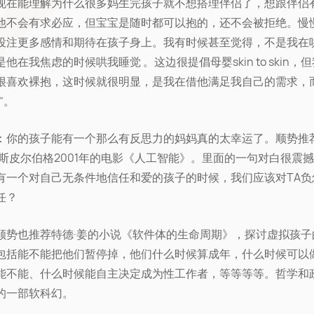
现在能理解为什么很多妈生完孩子就不想搭理伴侣了，想跟伴侣
他不会有求必应，但宝宝是随时都可以抱的，还不会被拒绝。慢
投注更多感情和期待在孩子身上。我有时候甚至觉得，不是我在
他在我焦虑的时候哄我睡觉 。这边很提倡母婴skin to skin，
很喜欢裸抱，这时候就很明显，是我在借他满足我自己的需求，
”。
：你的孩子能有一个那么有反思力的妈妈真的太幸运了。顺势推
·斯皮尔伯格2001年的电影《人工智能》。里面的一句对白很震
有一个对自己无条件地信任和爱的孩子的时候，我们应该对TA负
任？
s：顺势也推荐特德·姜的小说《软件体的生命周期》，探讨虚拟孩
包括能不能把他们暂停掉，他们什么时候算成年，什么时候可以
能不能、什么时候能自主决定成为性工作者，等等等等。哲学和
的一部软科幻。