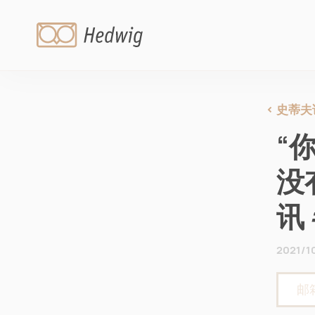
史蒂夫
“
没
讯 
2021/10