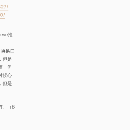
827/
50/
ve推
，换换口
，但是
懂，但
时候心
，但是
有。（B