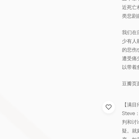
近死亡
类悲剧
我们在
少有人
的悲伤
遭受痛
以带着
豆瓣页
【满目
Ste
判和讨
疑。就