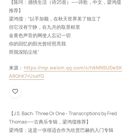
【陈珂：感情生活（诗25首）——诗歌，中文，梁鸿儒
推荐】
梁鸿儒：“以手加额，在秋天世界美了独立了
但它没有宁静，在九月的取景框里
金黄色声音的网使人忘记一切
你的回忆的阳光曾经照亮我
而我深陷尘埃”
来源：
https://mp.weixin.qq.com/s/h6MN5UDeSK
A8QhK7rUsaYQ
【J.S. Bach: Three Or One - Transcriptions by Fred
Thomas——古典乐专辑，梁鸿儒推荐】
梁鸿儒：这是一张很适合作为欣赏巴赫的入门专辑