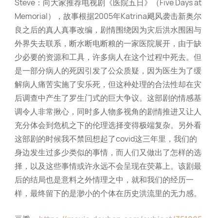
Steve：向大家推荐电视剧《医院五日》（Five Days at
Memorial），故事根据2005年Katrina飓风袭击新奥尔
良之后的真人真事改编，剧情围绕因为灾后洪水围困与
外界失去联系，断水断电断粮的一家医院展开，由于缺
少必要的资源和工具，许多病人在这个过程中死去。但
是一部分病人的死因引发了公众质疑，因为医生为了缓
解病人痛苦实施了安乐死，但这种处理的合法性却在灾
后调查中产生了罗生门式的巨大争议。这部剧的情感基
调令人非常揪心，同时多人物多视角的剧情推进又让人
充分体会到危机之下的伦理选择变得极端复杂。另外看
这部剧的时候我不禁回想起了covid这三年里，我们的
身边发生过多少类似的事情，而人们又做出了怎样的选
择，以及这些事情或许永远不会呈现在荧幕上。该剧最
后的结局也是意料之外情理之中，就和我们的经历一
样，最终留下的是渺小的个体在历史洪流里的无力感。