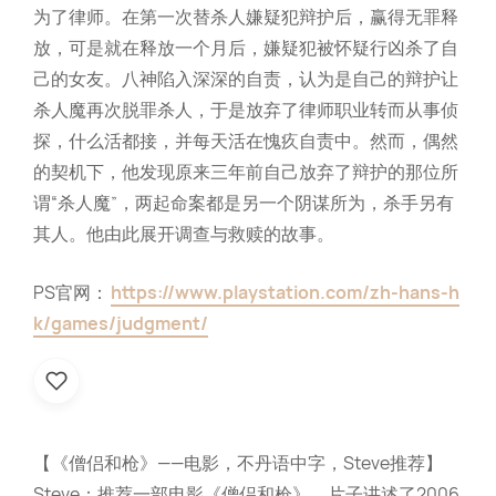
为了律师。在第一次替杀人嫌疑犯辩护后，赢得无罪释
放，可是就在释放一个月后，嫌疑犯被怀疑行凶杀了自
己的女友。八神陷入深深的自责，认为是自己的辩护让
杀人魔再次脱罪杀人，于是放弃了律师职业转而从事侦
探，什么活都接，并每天活在愧疚自责中。然而，偶然
的契机下，他发现原来三年前自己放弃了辩护的那位所
谓“杀人魔”，两起命案都是另一个阴谋所为，杀手另有
其人。他由此展开调查与救赎的故事。
PS官网：
https://www.playstation.com/zh-hans-h
k/games/judgment/
【《僧侣和枪》——电影，不丹语中字，Steve推荐】
Steve：推荐一部电影《僧侣和枪》，片子讲述了2006