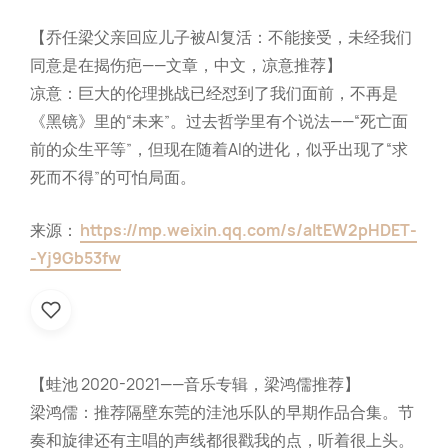
【乔任梁父亲回应儿子被AI复活：不能接受，未经我们
同意是在揭伤疤——文章，中文，凉意推荐】
凉意：巨大的伦理挑战已经怼到了我们面前，不再是
《黑镜》里的“未来”。过去哲学里有个说法——“死亡面
前的众生平等”，但现在随着AI的进化，似乎出现了“求
死而不得”的可怕局面。
来源：
https://mp.weixin.qq.com/s/altEW2pHDET-
-Yj9Gb53fw
【蛙池 2020-2021——音乐专辑，梁鸿儒推荐】
梁鸿儒：推荐隔壁东莞的洼池乐队的早期作品合集。节
奏和旋律还有主唱的声线都很戳我的点，听着很上头。