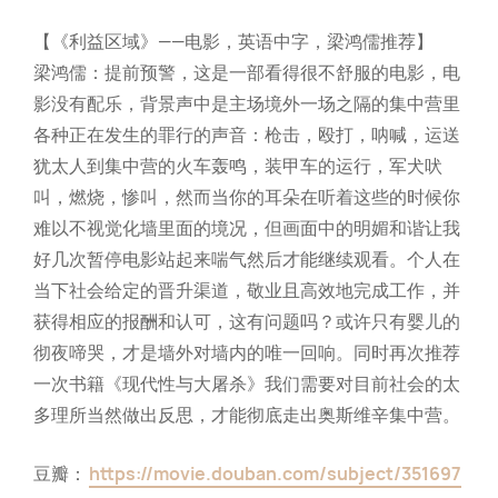
【《利益区域》——电影，英语中字，梁鸿儒推荐】
梁鸿儒：提前预警，这是一部看得很不舒服的电影，电
影没有配乐，背景声中是主场境外一场之隔的集中营里
各种正在发生的罪行的声音：枪击，殴打，呐喊，运送
犹太人到集中营的火车轰鸣，装甲车的运行，军犬吠
叫，燃烧，惨叫，然而当你的耳朵在听着这些的时候你
难以不视觉化墙里面的境况，但画面中的明媚和谐让我
好几次暂停电影站起来喘气然后才能继续观看。个人在
当下社会给定的晋升渠道，敬业且高效地完成工作，并
获得相应的报酬和认可，这有问题吗？或许只有婴儿的
彻夜啼哭，才是墙外对墙内的唯一回响。同时再次推荐
一次书籍《现代性与大屠杀》我们需要对目前社会的太
多理所当然做出反思，才能彻底走出奥斯维辛集中营。
豆瓣：
https://movie.douban.com/subject/351697