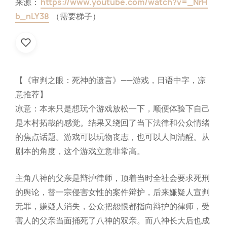
来源：
https://www.youtube.com/watch?v=_NrH
b_nLY38
（需要梯子）
【《审判之眼：死神的遗言》——游戏，日语中字，凉
意推荐】
凉意：本来只是想玩个游戏放松一下，顺便体验下自己
是木村拓哉的感觉。结果又绕回了当下法律和公众情绪
的焦点话题。游戏可以玩物丧志，也可以人间清醒。从
剧本的角度，这个游戏立意非常高。
主角八神的父亲是辩护律师，顶着当时全社会要求死刑
的舆论，替一宗侵害女性的案件辩护，后来嫌疑人宣判
无罪，嫌疑人消失，公众把怨恨都指向辩护的律师，受
害人的父亲当面捅死了八神的双亲。而八神长大后也成