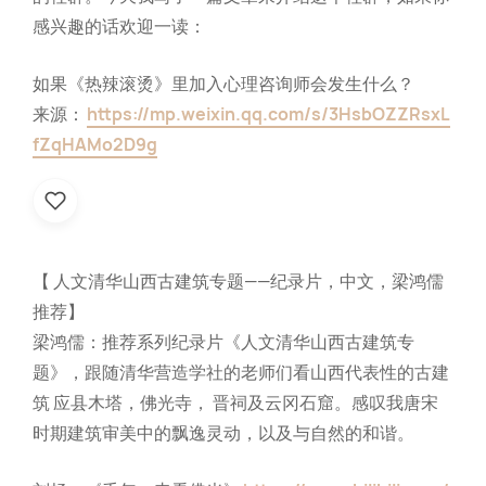
感兴趣的话欢迎一读：
如果《热辣滚烫》里加入心理咨询师会发生什么？
来源：
https://mp.weixin.qq.com/s/3HsbOZZRsxL
fZqHAMo2D9g
【 人文清华山西古建筑专题——纪录片，中文，梁鸿儒
推荐】
梁鸿儒：推荐系列纪录片《人文清华山西古建筑专
题》，跟随清华营造学社的老师们看山西代表性的古建
筑 应县木塔，佛光寺， 晋祠及云冈石窟。感叹我唐宋
时期建筑审美中的飘逸灵动，以及与自然的和谐。