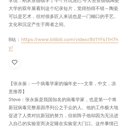
李悦：刚从景德镇学了半个月玩泥巴 今天去景德镇陶瓷
大学的双年展看到这个纪录短片，觉得拍得不错～陶瓷
可以是艺术，但对很多匠人来说也是一门糊口的手艺。
文化和沉淀产生于两者之间。
B站：
https://www.bilibili.com/video/BV1YF411H7h
y/
【张永振：一个病毒学家的编年史——文章，中文，凉
意推荐】
Steve：张永振是我国知名的病毒学家，也是第一个将
新冠病毒完整基因序列公之于众的人。他的工作极大地
促进了人类对抗新冠的努力，但前阵子他却因为无法进
入自己的实验室而决定睡在实验室大门口。这件事情已